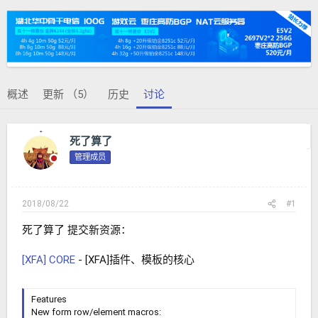
题
始
发
时
起
间
人
概述
更新 （5）
历史
讨论
上一主题
下一主题
死了算了
管理成员
2018/08/22
#1
死了算了 提交新资源：
[XFA] CORE
- [XFA]插件、模板的核心
Features
New form row/element macros: