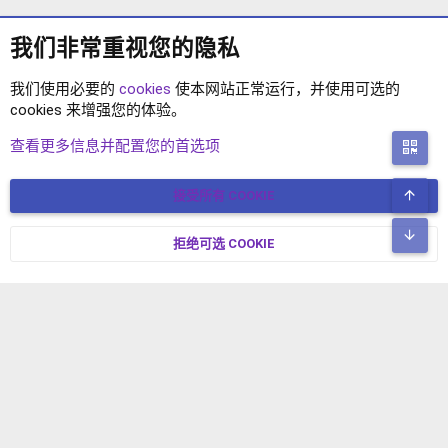
我们非常重视您的隐私
我们使用必要的
cookies
使本网站正常运行，并使用可选的
cookies 来增强您的体验。
插件-存放
查看更多信息并配置您的首选项
二
顶
接受所有 COOKIE
COOKIES
简体中文
联系我们
条款和规则
隐私政策
帮助
主页
R
底
S
拒绝可选 COOKIE
XENFORO V2.3.8
© COPYRIGHT 2017-2026 XENFORO中文社区 版权所有 冀ICP备
S
17024429号-2 本站由
绯想云
驱动