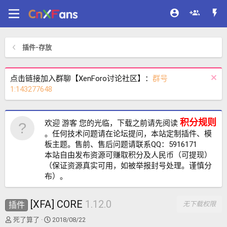
插件-存放
点击链接加入群聊【XenForo讨论社区】：
群号
1:143277648
积分规则
欢迎 游客 您的光临，下载之前请先阅读
。任何技术问题请在论坛提问，本站定制插件、模
板主题。售前、售后问题请联系QQ：5916171
本站自由发布资源可赚取积分及人民币（可提现）
（保证资源真实可用，如被举报封号处理。谨慎分
布）。
[XFA] CORE
1.12.0
插件
无下载权限
主
开
死了算了
2018/08/22