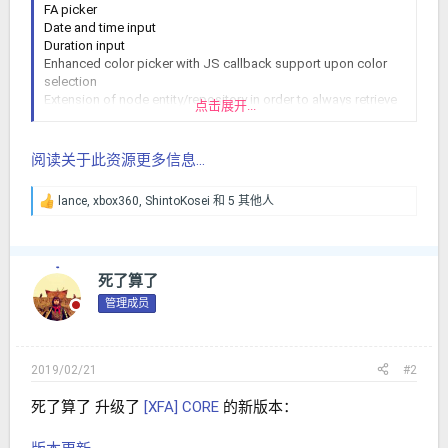
FA picker
Date and time input
Duration input
Enhanced color picker with JS callback support upon color
selection
Extension of node entity/repository in order to always retrieve
点击展开...
LastPoster information as entity along node
PayPal Adaptive payment solution with adequate xF services
阅读关于此资源更多信息...
lance
,
xbox360
,
ShintoKosei
和 5 其他人
反
馈
：
死了算了
管理成员
2019/02/21
#2
死了算了 升级了
[XFA] CORE
的新版本：