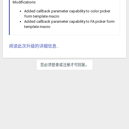
Modifications
Added callback parameter capability to color picker
form template macro
Added callback parameter capability to FA picker form
template macro
阅读此次升级的详细信息...
您必须登录或注册才可回复。