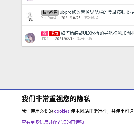
uixpro修改置顶导航栏的登录按钮类
技巧教程
YouRanAc
2021/10/25
技巧教程
如何给装载UI.X模板的导航栏添加图
赏
求助
TK411
2021/02/14
站长互助
我们非常重视您的隐私
我们使用必要的
cookies
使本网站正常运行，并使用可选的 
论坛
用户广场
站长互助
查看更多信息并配置您的首选项
COOKIES
简体中文
联系我们
条款和规则
隐私