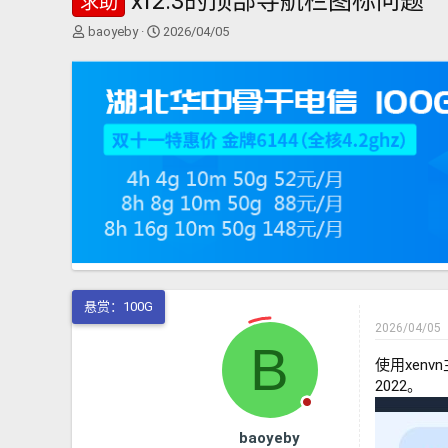
xf2.3的顶部导航栏图标问题
求助
主
开
baoyeby
2026/04/05
题
始
发
时
起
间
人
悬赏：100G
2026/04/05
B
使用xenv
2022。
baoyeby