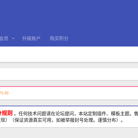
会员
升级账户
购买积分
7648
分规则
。任何技术问题请在论坛提问，本站定制插件、模板主题。售前、
提现）（保证资源真实可用，如被举报封号处理。谨慎分布）。