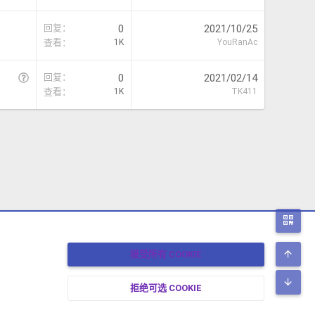
决
回复
0
2021/10/25
查看
1K
YouRanAc
问
回复
0
2021/02/14
题
查看
1K
TK411
二
顶
接受所有 COOKIE
底
拒绝可选 COOKIE
17-2026 XENFORO中文社区 版权所有 冀ICP备17024429号-2 本站由
绯想云
驱动