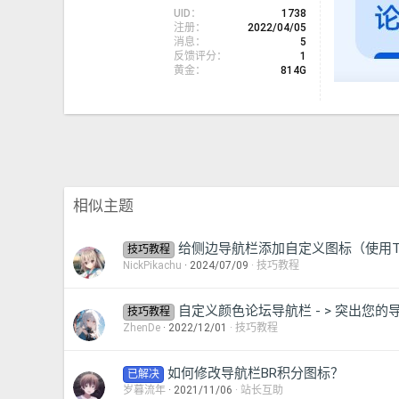
UID
1738
注册
2022/04/05
消息
5
反馈评分
1
黄金
814G
相似主题
给侧边导航栏添加自定义图标（使用TH
技巧教程
NickPikachu
2024/07/09
技巧教程
自定义颜色论坛导航栏 - > 突出您的
技巧教程
ZhenDe
2022/12/01
技巧教程
如何修改导航栏BR积分图标？
已解决
岁暮流年
2021/11/06
站长互助