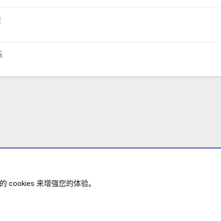
型
标
cookies 来增强您的体验。
政策
帮助
主页
R
XENFORO V2.3.8
© COPYRIGHT 20
S