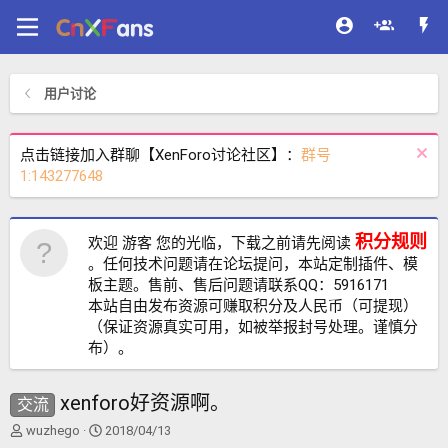
用户讨论
点击链接加入群聊【XenForo讨论社区】：
群号
1:143277648
积分规则
欢迎 游客 您的光临，下载之前请先阅读
。任何技术问题请在论坛提问，本站定制插件、模
板主题。售前、售后问题请联系QQ：5916171
本站自由发布资源可赚取积分及人民币（可提现）
（保证资源真实可用，如被举报封号处理。谨慎分
布）。
xenforo好资源啊。
交流
主
开
wuzhego
2018/04/13
题
始