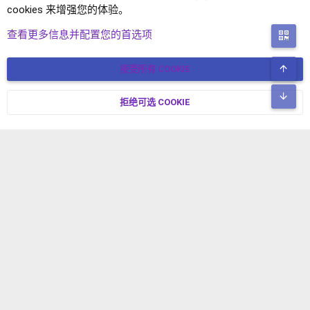
cookies 来增强您的体验。
用户讨论
查看更多信息并配置您的首选项
二
顶
接受所有 COOKIE
COOKIES
简体中文
联系我们
条款和规则
隐私政策
帮助
主页
R
底
S
拒绝可选 COOKIE
XENFORO V2.3.8
© COPYRIGHT 2017-2026 XENFORO中文社区 版权所有 冀ICP备
S
17024429号-2 本站由
绯想云
驱动