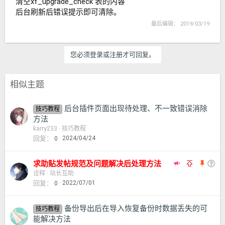
清空xf_upgrade_check 表的内容
后台刷新后错误提示即可清除。
最后编辑：
2019/03/19
您必须登录或注册才可回复。
相似主题
后台插件页面出现待处理、不一致错误消除
技巧教程
方法
karry233
技巧教程
回复
2024/04/24
0
推
全
置
问
求助贴发帖规范及问题解决后处理方法
荐
局
顶
题
诠释
站长互助
回复
2022/07/01
0
主
置
题
顶
备份导出后在导入恢复备份时数据丢失的可
技巧教程
能解决方法