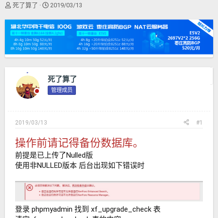
主
开
死了算了
2019/03/13
题
始
发
时
起
间
人
上一主题
下一主题
死了算了
管理成员
2019/03/13
#1
操作前请记得备份数据库。
前提是已上传了Nulled版
使用非NULLED版本 后台出现如下错误时
登录 phpmyadmin 找到 xf_upgrade_check 表