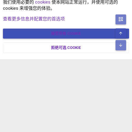
我们使用必要的
cookies
使本网站正常运行，并使用可选的
cookies 来增强您的体验。
技巧教程
查看更多信息并配置您的首选项
二
顶
接受所有 COOKIE
COOKIES
简体中文
联系我们
条款和规则
隐私政策
帮助
主页
R
底
S
拒绝可选 COOKIE
XENFORO V2.3.8
© COPYRIGHT 2017-2026 XENFORO中文社区 版权所有 冀ICP备
S
17024429号-2 本站由
绯想云
驱动