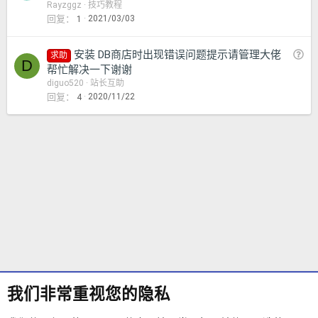
Rayzggz
技巧教程
回复
2021/03/03
1
问
安装 DB商店时出现错误问题提示请管理大佬
求助
D
题
帮忙解决一下谢谢
diguo520
站长互助
回复
2020/11/22
4
我们非常重视您的隐私