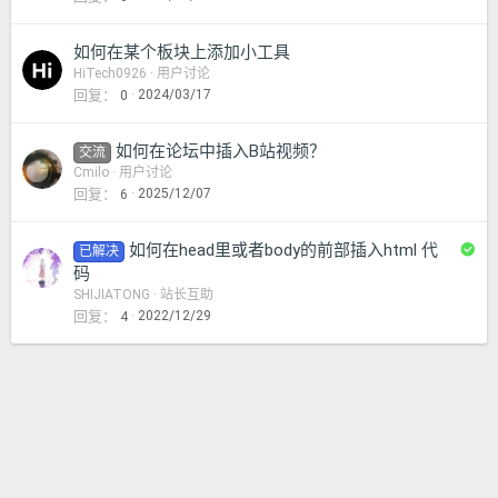
如何在某个板块上添加小工具
HiTech0926
用户讨论
回复
2024/03/17
0
如何在论坛中插入B站视频？
交流
Cmilo
用户讨论
回复
2025/12/07
6
已
如何在head里或者body的前部插入html 代
已解决
解
码
决
SHIJIATONG
站长互助
回复
2022/12/29
4