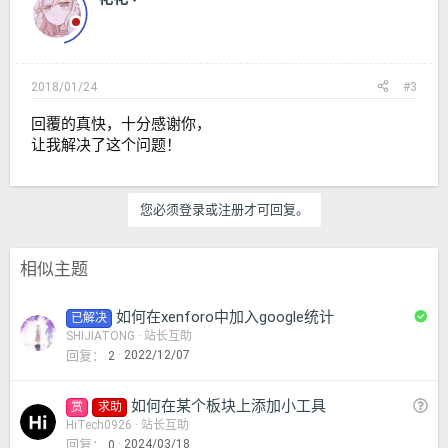
2018/01/24
#3
回覆的真快，十分感谢你，
让我解决了这个问题！
您必须登录或注册才可回复。
相似主题
已
如何在xenforo中加入google统计
已解决
解
SHIJIATONG
站长互助
回复
2022/12/07
2
决
问
如何在某个板块上添加小工具
赏
求助
题
HiTech0926
站长互助
回复
2024/03/18
0