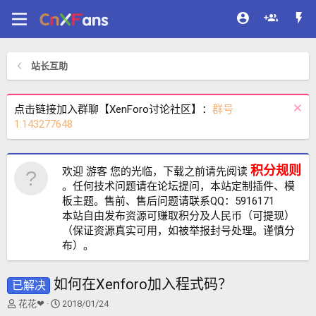
站长互助
点击链接加入群聊【XenForo讨论社区】：
群号
1:143277648
积分规则
欢迎 游客 您的光临，下载之前请先阅读
。任何技术问题请在论坛提问，本站定制插件、模
板主题。售前、售后问题请联系QQ：5916171
本站自由发布资源可赚取积分及人民币（可提现）
（保证资源真实可用，如被举报封号处理。谨慎分
布）。
如何在Xenforo加入程式码？
已解决
主
开
花花❤
2018/01/24
题
始