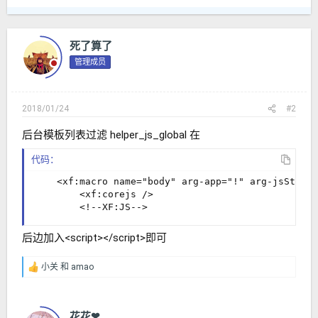
死了算了
管理成员
2018/01/24
#2
后台模板列表过滤 helper_js_global 在
代码：
<xf:macro name="body" arg-app="!" arg-jsState=
    <xf:corejs />

    <!--XF:JS-->
后边加入<script></script>即可
小关
和
amao
反
馈
：
花花❤