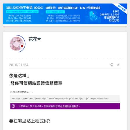
发
时
起
间
人
花花❤
2018/01/24
#1
像是这样↓
要在哪里贴上程式码？