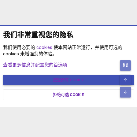
我们非常重视您的隐私
我们使用必要的
cookies
使本网站正常运行，并使用可选的
cookies 来增强您的体验。
站长互助
查看更多信息并配置您的首选项
二
顶
接受所有 COOKIE
COOKIES
简体中文
联系我们
条款和规则
隐私政策
帮助
主页
R
底
S
拒绝可选 COOKIE
XENFORO V2.3.8
© COPYRIGHT 2017-2026 XENFORO中文社区 版权所有 冀ICP备
S
17024429号-2 本站由
绯想云
驱动