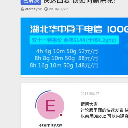
快速回复 该如何删除呢？
已解决
主
开
eternity.tw
2018/03/27
题
始
发
时
起
间
人
2018/03/27
E
请问大家
讨论版里面的快速发表 
以前用Discuz 可以内建
eternity.tw