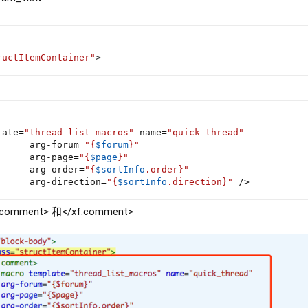
ructItemContainer"
>
late
=
"thread_list_macros"
 name
=
"quick_thread"
      arg
-
forum
=
"
{
$forum
}
"
      arg
-
page
=
"
{
$page
}
"
      arg
-
order
=
"
{
$sortInfo
.
order
}
"
      arg
-
direction
=
"
{
$sortInfo
.
direction
}
"
/
>
ment> 和</xf:comment>