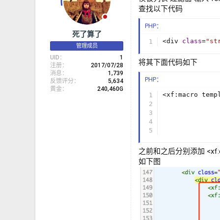
查找以下代码
PHP：
死了算了
<
div 
class
=
"st
管理成员
UID
1
将其下面代码如下
注册
2017/07/28
消息
1,739
PHP：
反馈评分
5,634
黄金
240,460G
<
xf
:
macro temp
              
              
              
              
之前和之后分别添加 <xf:com
如下图