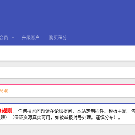
会员
升级账户
购买积分
7648
分规则
。任何技术问题请在论坛提问，本站定制插件、模板主题。售前、
提现）（保证资源真实可用，如被举报封号处理。谨慎分布）。