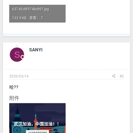
63745c8f974bcb97.jpg
132.9 KB · 查看： 7
SANYI
S
2020/03/16
#2
哈??
附件