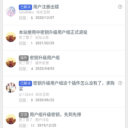
问
用户注册出错
已解决
题
SoraNeko
站长互助
回复
2020/12/07
5
本站使用中密钥升级用户组正式退役
死了算了
论坛公告
回复
2021/02/25
1
密钥升级用户组
插件
死了算了
插件反馈
回复
2025/04/03
4
问
密钥升级用户组这个插件怎么没有了，求购
已解决
题
买
q112664
站长互助
回复
2020/06/22
9
用户组升级密钥，先到先得
交流
死了算了
用户讨论
回复
2019/12/25
11