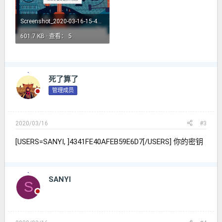
Screenshot_2020-03-16-15-42-43-067_com.android.chrome.jpg
601.7 KB · 查看： 5
死了算了
管理成员
2020/03/16
#3
[USERS=SANYI, ]4341FE40AFEB59E6D7[/USERS] 你的密钥
SANYI
S