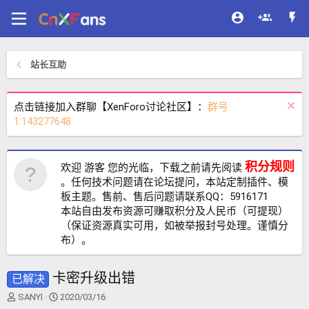
站长互助
点击链接加入群聊【XenForo讨论社区】：
群号
1:143277648
积分规则
欢迎 游客 您的光临，下载之前请先阅读
。任何技术问题请在论坛提问，本站定制插件、模
板主题。售前、售后问题请联系QQ：5916171
本站自由发布资源可赚取积分及人民币（可提现）
（保证资源真实可用，如被举报封号处理。谨慎分
布）。
卡密升级出错
已解决
主
开
SANYI
2020/03/16
题
始