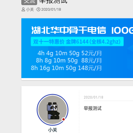
举报测试
交流
主
开
小关
2020/01/18
题
始
发
时
起
间
人
2020/01/18
举报测试
小关