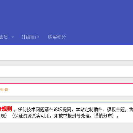
会员
升级账户
购买积分
7648
分规则
。任何技术问题请在论坛提问，本站定制插件、模板主题。售前、
提现）（保证资源真实可用，如被举报封号处理。谨慎分布）。