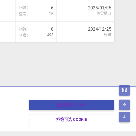
回复
6
2025/01/05
查看
1K
落雪夏日
回复
0
2024/12/25
查看
493
纱猫
二
顶
接受所有 COOKIE
底
拒绝可选 COOKIE
17-2026 XENFORO中文社区 版权所有 冀ICP备17024429号-2 本站由
绯想云
驱动