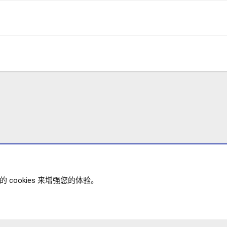
cookies 来增强您的体验。
政策
帮助
主页
R
XENFORO V2.3.8
© COPYRIGHT 20
S
S