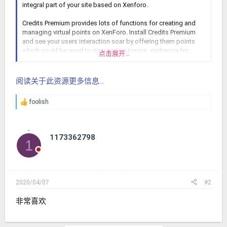
integral part of your site based on Xenforo.
Credits Premium provides lots of functions for creating and
managing virtual points on XenForo. Install Credits Premium
and see your users interaction soar by offering them points
which could be used to view certain topics, exchange for
点击展开...
downloads or even real items. There are 8 groups of functions
of this add-on for...
阅读关于此资源更多信息...
foolish
反
馈
：
1173362798
1
2020/04/07
#2
非常喜欢