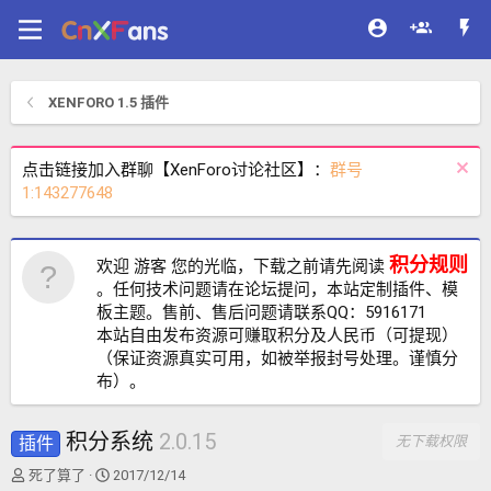
XENFORO 1.5 插件
点击链接加入群聊【XenForo讨论社区】：
群号
1:143277648
积分规则
欢迎 游客 您的光临，下载之前请先阅读
。任何技术问题请在论坛提问，本站定制插件、模
板主题。售前、售后问题请联系QQ：5916171
本站自由发布资源可赚取积分及人民币（可提现）
（保证资源真实可用，如被举报封号处理。谨慎分
布）。
积分系统
2.0.15
插件
无下载权限
主
开
死了算了
2017/12/14