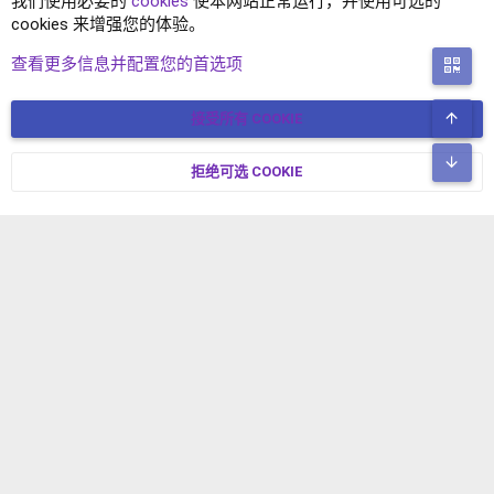
我们使用必要的
cookies
使本网站正常运行，并使用可选的
cookies 来增强您的体验。
XENFORO 1.5 插件
查看更多信息并配置您的首选项
二
顶
接受所有 COOKIE
COOKIES
简体中文
联系我们
条款和规则
隐私政策
帮助
主页
R
底
S
拒绝可选 COOKIE
XENFORO V2.3.8
© COPYRIGHT 2017-2026 XENFORO中文社区 版权所有 冀ICP备
S
17024429号-2 本站由
绯想云
驱动