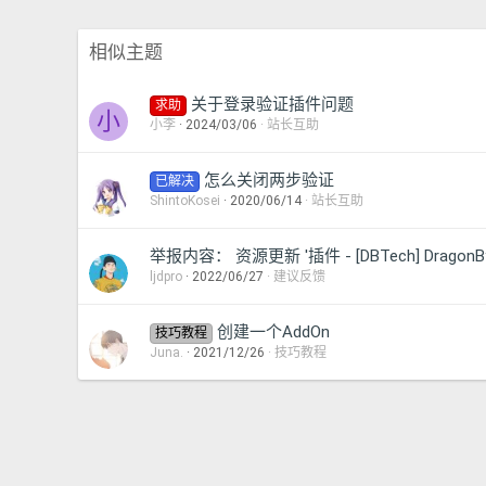
相似主题
关于登录验证插件问题
求助
小
小李
2024/03/06
站长互助
怎么关闭两步验证
已解决
ShintoKosei
2020/06/14
站长互助
举报内容： 资源更新 '插件 - [DBTech] DragonByt
ljdpro
2022/06/27
建议反馈
创建一个AddOn
技巧教程
Juna.
2021/12/26
技巧教程