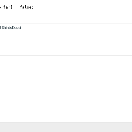
eTfa'] = false;
和
ShintoKosei