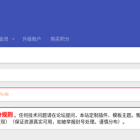
会员
升级账户
购买积分
7648
分规则
。任何技术问题请在论坛提问，本站定制插件、模板主题。售前、
提现）（保证资源真实可用，如被举报封号处理。谨慎分布）。