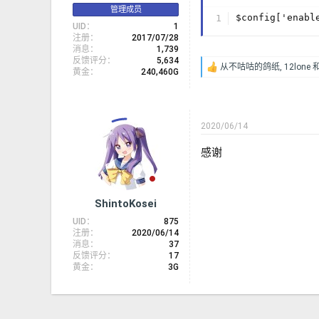
管理成员
$config['enabl
UID
1
注册
2017/07/28
消息
1,739
反馈评分
5,634
从不咕咕的鸽纸
,
12lone
反
黄金
240,460G
馈
：
2020/06/14
感谢
ShintoKosei
UID
875
注册
2020/06/14
消息
37
反馈评分
17
黄金
3G