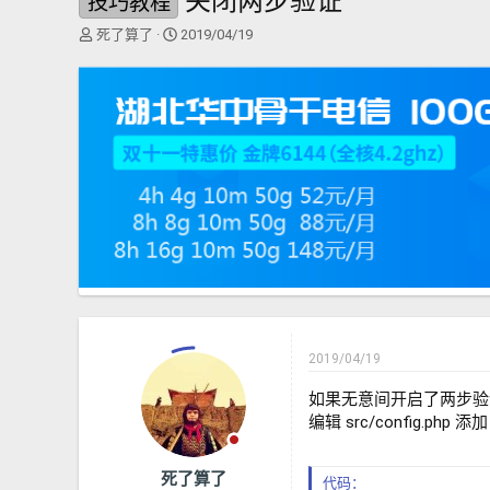
关闭两步验证
技巧教程
主
开
死了算了
2019/04/19
题
始
发
时
起
间
人
2019/04/19
如果无意间开启了两步验
编辑 src/config.php 添加
死了算了
代码：