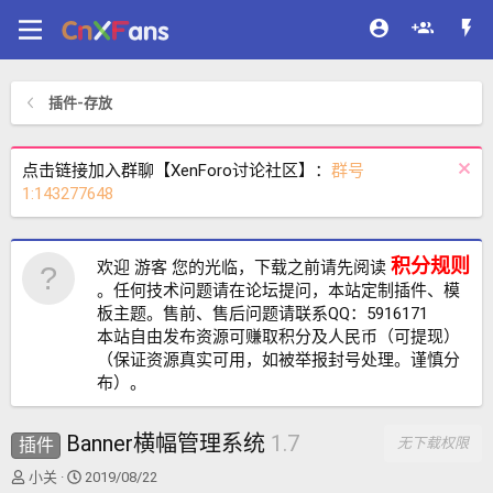
插件-存放
点击链接加入群聊【XenForo讨论社区】：
群号
1:143277648
积分规则
欢迎 游客 您的光临，下载之前请先阅读
。任何技术问题请在论坛提问，本站定制插件、模
板主题。售前、售后问题请联系QQ：5916171
本站自由发布资源可赚取积分及人民币（可提现）
（保证资源真实可用，如被举报封号处理。谨慎分
布）。
Banner横幅管理系统
1.7
插件
无下载权限
主
开
小关
2019/08/22