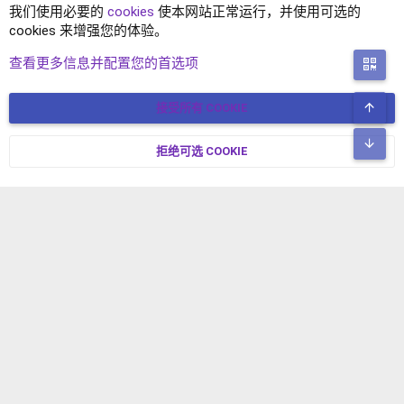
我们使用必要的
cookies
使本网站正常运行，并使用可选的
cookies 来增强您的体验。
插件-存放
查看更多信息并配置您的首选项
二
顶
接受所有 COOKIE
COOKIES
简体中文
联系我们
条款和规则
隐私政策
帮助
主页
R
底
S
拒绝可选 COOKIE
XENFORO V2.3.8
© COPYRIGHT 2017-2026 XENFORO中文社区 版权所有 冀ICP备
S
17024429号-2 本站由
绯想云
驱动