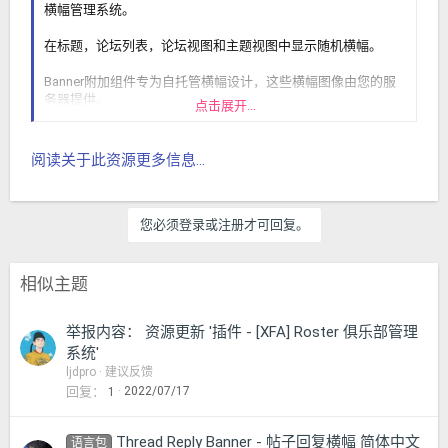
横幅管理系统。
在标题，论坛列表，论坛视图和主题视图中显示随机横幅。
Banner附加组件专为自托管横幅设计，这些横幅图像由您的服
务器提供。
点击展开...
（论坛列表中的横幅示例）
阅读关于此资源更多信息...
您必须登录或注册才可回复。
（访问者标签中的横幅管理链接示例）
[IMG alt="proxy.php？图像=
相似主题
HTTPS％3A％2F％2Fxenforo.com％2Fcommunity％2Fattach
ments％2Fpic002-jpg.160078％2F＆散列=...
举报内容： 资源更新 '插件 - [XFA] Roster 俱乐部管理
系统'
ljdpro
建议反馈
回复
2022/07/17
1
Thread Reply Banner - 帖子回复横幅 简体中文
语言包