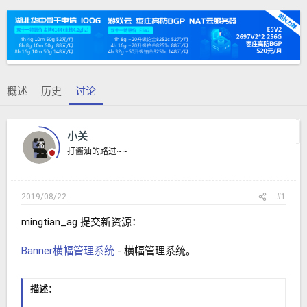
题
始
发
时
起
间
人
概述
历史
讨论
上一主题
下一主题
小关
打酱油的路过~~
2019/08/22
#1
mingtian_ag 提交新资源：
Banner横幅管理系统
- 横幅管理系统。
描述：