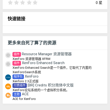
0
0 星
.
0
0
快速链接
星
更多来自死了算了的资源
Resource Manager 资源管理器
插件
资源图标
XenForo 资源管理器 XFRM
XenForo Enhanced Search
插件
资源图标
XenForo Enhanced Search是一个插件，它取代了内置的
XenForoSearch系统
XenForo
程序包
Xenforo 2.3正式版
[BR] Credits 积分简体中文版
付费插件
XenForo论坛系统的一个虚拟积分系统。
ACE
主题
ACE for XenForo