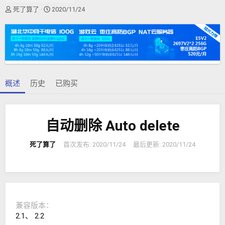
作
创
死了算了
2020/11/24
者
建
日
期
概述
历史
已购买
自动删除 Auto delete
死了算了
首次发布:
2020/11/24
最后更新:
2020/11/24
兼容版本
2.1
2.2