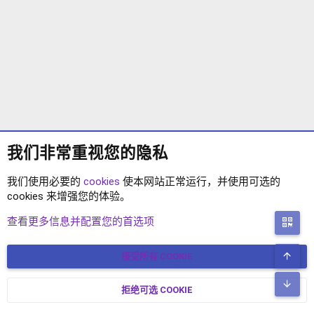
我们非常重视您的隐私
我们使用必要的
cookies
使本网站正常运行，并使用可选的
cookies 来增强您的体验。
XENFORO 2.2 插件
查看更多信息并配置您的首选项
二
顶
接受所有 COOKIE
COOKIES
简体中文
联系我们
条款和规则
隐私政策
帮助
主页
R
底
S
拒绝可选 COOKIE
XENFORO V2.3.8
© COPYRIGHT 2017-2026 XENFORO中文社区 版权所有 冀ICP备
S
17024429号-2 本站由
绯想云
驱动