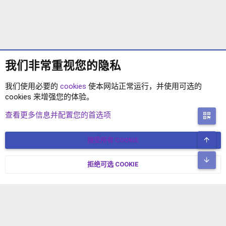
我们非常重视您的隐私
我们使用必要的
cookies
使本网站正常运行，并使用可选的
cookies 来增强您的体验。
XENFORO2.1 插件
查看更多信息并配置您的首选项
二
顶
接受所有 COOKIE
COOKIES
简体中文
联系我们
条款和规则
隐私政策
帮助
主页
R
底
S
拒绝可选 COOKIE
XENFORO V2.3.8
© COPYRIGHT 2017-2026 XENFORO中文社区 版权所有 冀ICP备
S
17024429号-2 本站由
绯想云
驱动