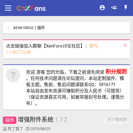
XENFORO2.1 插件
点击链接加入群聊【XenForo讨论社区】：
群号
1:143277648
积分规则
欢迎 游客 您的光临，下载之前请先阅读
。任何技术问题请在论坛提问，本站定制插件、模
板主题。售前、售后问题请联系QQ：5916171
本站自由发布资源可赚取积分及人民币（可提现）
（保证资源真实可用，如被举报封号处理。谨慎分
布）。
增强附件系统
1.7.2
插件
无下载权限
作
创
死了算了
2019/08/25