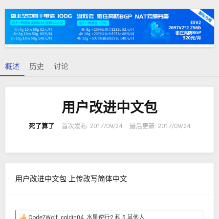
者
建
签
日
期
概述
历史
讨论
用户改进中文包
死了算了
首次发布:
2017/09/24
最后更新:
2017/09/24
用户改进中文包 上传改写简体中文
Code2Wolf
,
coldin04
,
水星逆行2
和 5 其他人