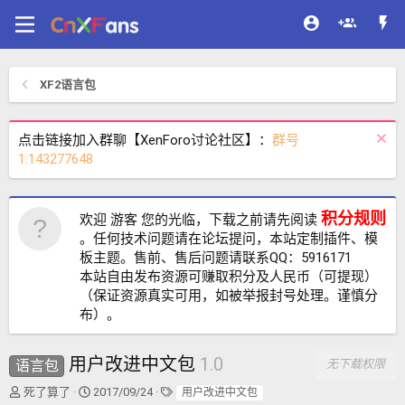
XF2语言包
点击链接加入群聊【XenForo讨论社区】：
群号
1:143277648
积分规则
欢迎 游客 您的光临，下载之前请先阅读
。任何技术问题请在论坛提问，本站定制插件、模
板主题。售前、售后问题请联系QQ：5916171
本站自由发布资源可赚取积分及人民币（可提现）
（保证资源真实可用，如被举报封号处理。谨慎分
布）。
用户改进中文包
1.0
语言包
无下载权限
作
创
标
死了算了
2017/09/24
用户改进中文包