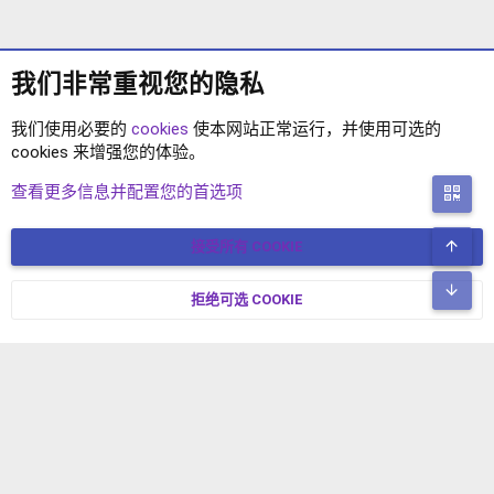
我们非常重视您的隐私
我们使用必要的
cookies
使本网站正常运行，并使用可选的
cookies 来增强您的体验。
XF2语言包
查看更多信息并配置您的首选项
二
顶
接受所有 COOKIE
COOKIES
简体中文
联系我们
条款和规则
隐私政策
帮助
主页
R
底
S
拒绝可选 COOKIE
XENFORO V2.3.8
© COPYRIGHT 2017-2026 XENFORO中文社区 版权所有 冀ICP备
S
17024429号-2 本站由
绯想云
驱动