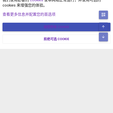
我们使用必要的
cookies
使本网站正常运行，并使用可选的
cookies 来增强您的体验。
XENFORO2.1 插件
查看更多信息并配置您的首选项
二
顶
接受所有 COOKIE
COOKIES
简体中文
联系我们
条款和规则
隐私政策
帮助
主页
R
底
S
拒绝可选 COOKIE
XENFORO V2.3.8
© COPYRIGHT 2017-2026 XENFORO中文社区 版权所有 冀ICP备
S
17024429号-2 本站由
绯想云
驱动