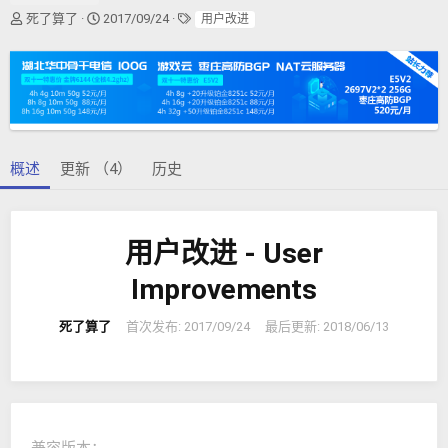
作
创
标
死了算了
2017/09/24
用户改进
者
建
签
日
期
概述
更新 （4）
历史
用户改进 - User
Improvements
死了算了
首次发布:
2017/09/24
最后更新:
2018/06/13
兼容版本