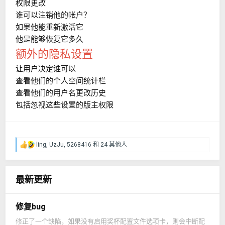
权限更改
谁可以注销他的帐户？
如果他能重新激活它
他是能够恢复它多久
额外的隐私设置
让用户决定谁可以
查看他们的个人空间统计栏
查看他们的用户名更改历史
包括忽视这些设置的版主权限
ling
,
UzJu
,
5268416
和 24 其他人
反
馈
：
最新更新
修复bug
修正了一个缺陷，如果没有启用奖杯配置文件选项卡，则会中断配