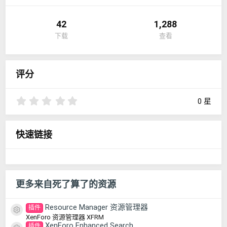
42
1,288
下载
查看
评分
0
0 星
.
0
0
快速链接
星
更多来自死了算了的资源
Resource Manager 资源管理器
插件
资源图标
XenForo 资源管理器 XFRM
XenForo Enhanced Search
插件