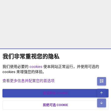
我们非常重视您的隐私
我们使用必要的
cookies
使本网站正常运行，并使用可选的
cookies 来增强您的体验。
XENFORO 2.3插件
查看更多信息并配置您的首选项
二
顶
接受所有 COOKIE
COOKIES
简体中文
联系我们
条款和规则
隐私政策
帮助
主页
R
底
S
拒绝可选 COOKIE
XENFORO V2.3.8
© COPYRIGHT 2017-2026 XENFORO中文社区 版权所有 冀ICP备
S
17024429号-2 本站由
绯想云
驱动