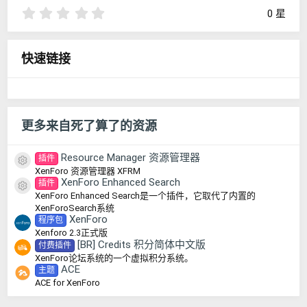
0
0 星
.
0
0
快速链接
星
更多来自死了算了的资源
Resource Manager 资源管理器
插件
资源图标
XenForo 资源管理器 XFRM
XenForo Enhanced Search
插件
资源图标
XenForo Enhanced Search是一个插件，它取代了内置的
XenForoSearch系统
XenForo
程序包
Xenforo 2.3正式版
[BR] Credits 积分简体中文版
付费插件
XenForo论坛系统的一个虚拟积分系统。
ACE
主题
ACE for XenForo