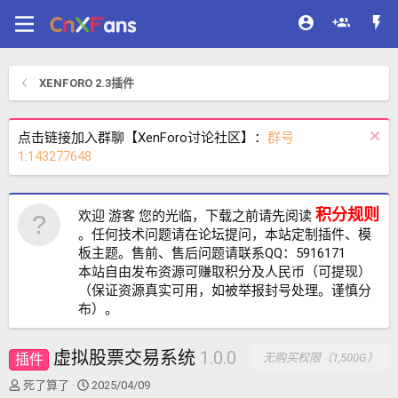
XENFORO 2.3插件
点击链接加入群聊【XenForo讨论社区】：
群号
1:143277648
积分规则
欢迎 游客 您的光临，下载之前请先阅读
。任何技术问题请在论坛提问，本站定制插件、模
板主题。售前、售后问题请联系QQ：5916171
本站自由发布资源可赚取积分及人民币（可提现）
（保证资源真实可用，如被举报封号处理。谨慎分
布）。
虚拟股票交易系统
1.0.0
插件
无购买权限（1,500G）
作
创
死了算了
2025/04/09