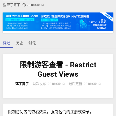
作
创
死了算了
2018/05/13
者
建
日
期
概述
历史
讨论
限制游客查看 - Restrict
Guest Views
死了算了
首次发布:
2018/05/13
最后更新:
2018/05/13
限制访问者的查看数量。强制他们的注册或登录。