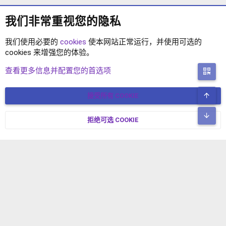
我们非常重视您的隐私
我们使用必要的
cookies
使本网站正常运行，并使用可选的
cookies 来增强您的体验。
XENFORO2.1 插件
查看更多信息并配置您的首选项
二
顶
接受所有 COOKIE
COOKIES
简体中文
联系我们
条款和规则
隐私政策
帮助
主页
R
底
S
拒绝可选 COOKIE
XENFORO V2.3.8
© COPYRIGHT 2017-2026 XENFORO中文社区 版权所有 冀ICP备
S
17024429号-2 本站由
绯想云
驱动