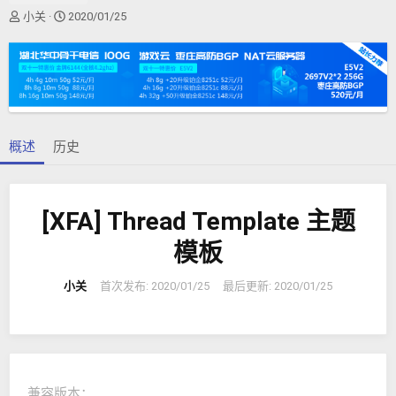
作
创
小关
2020/01/25
者
建
日
期
概述
历史
[XFA] Thread Template 主题
模板
小关
首次发布:
2020/01/25
最后更新:
2020/01/25
兼容版本