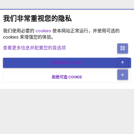
我们非常重视您的隐私
我们使用必要的
cookies
使本网站正常运行，并使用可选的
cookies 来增强您的体验。
XENFORO2.1 插件
查看更多信息并配置您的首选项
二
顶
接受所有 COOKIE
COOKIES
简体中文
联系我们
条款和规则
隐私政策
帮助
主页
R
底
S
拒绝可选 COOKIE
XENFORO V2.3.8
© COPYRIGHT 2017-2026 XENFORO中文社区 版权所有 冀ICP备
S
17024429号-2 本站由
绯想云
驱动