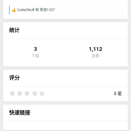
Code2Wolf
和
零游1337
反
馈
：
统计
3
1,112
下载
查看
评分
0
0 星
.
0
0
快速链接
星