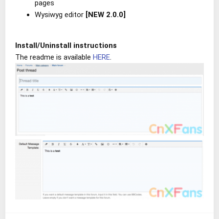
pages
Wysiwyg editor
[NEW 2.0.0]
Install/Uninstall instructions
The readme is available
HERE
.