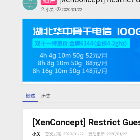
插件
作
创
小关
2020/01/22
者
建
日
期
概述
历史
[XenConcept] Restrict 
小关
首次发布:
2020/01/22
最后更新:
2020/01/22