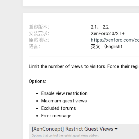
兼容版本
2.1
2.2
安装要求
XenForo2.0/2.1+
原贴地址
https://xenforo.com/c
语言
英文 （English）
Limit the number of views to visitors. Force their regi
Options:
Enable view restriction
Maximum guest views
Excluded forums
Error message