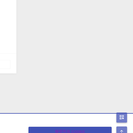
二
顶
接受所有 COOKIE