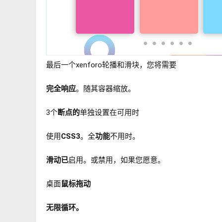
最后一个xenforo轮播和滑块，您将需要
完全响应
。随其容器缩放。
3个
断点的
单独设置在可用时
使用
CSS3
。全
功能
不用时。
滑动已
启用。或禁用，如果您愿意。
桌面
鼠标拖动
无限循环。