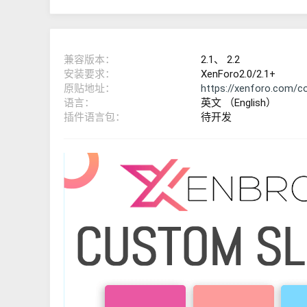
兼容版本
2.1
2.2
安装要求
XenForo2.0/2.1+
原贴地址
https://xenforo.com/c
语言
英文 （English）
插件语言包
待开发