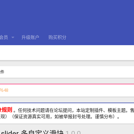
会员
升级账户
购买积分
插件
7648
分规则
。任何技术问题请在论坛提问，本站定制插件、模板主题。售前、
提现）（保证资源真实可用，如被举报封号处理。谨慎分布）。
tom slider 多自定义滑块
1.0.0