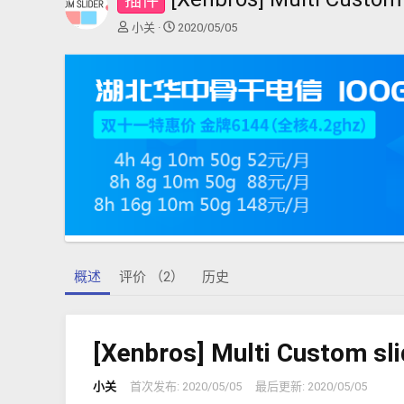
插件
作
创
小关
2020/05/05
者
建
日
期
概述
评价 （2）
历史
[Xenbros] Multi Custom
小关
首次发布:
2020/05/05
最后更新:
2020/05/05