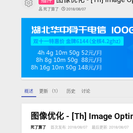
插件
资源图标
作
创
死了算了
2018/08/07
者
建
日
期
概述
更新 （1）
历史
讨论
图像优化 - [Th] Image Opti
死了算了
首次发布:
2018/08/07
最后更新:
2018/08/07