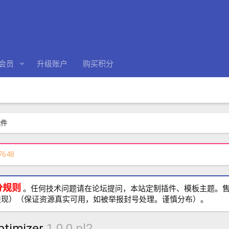
会员
升级账户
购买积分
插件
7648
分规则
。任何技术问题请在论坛提问，本站定制插件、模板主题。售前、
提现）（保证资源真实可用，如被举报封号处理。谨慎分布）。
ptimizer
1.0.0 pl2