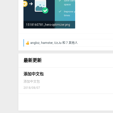
1518160781_hero-optimizer.png
127 KB · 查看： 29
anglxz
,
hamster
,
UzJu
和 7 其他人
反
馈
：
最新更新
添加中文包
添加中文包
2018/08/07