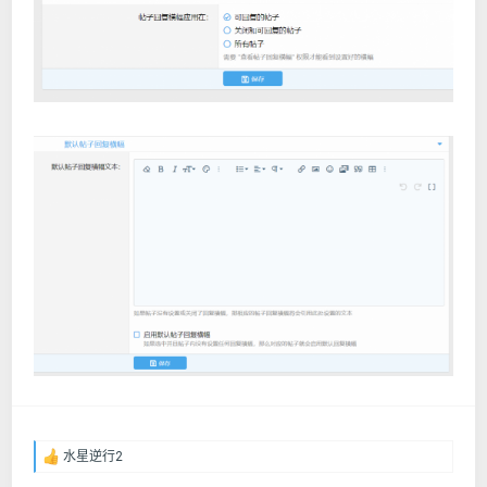
水星逆行2
反
馈