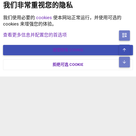
我们非常重视您的隐私
我们使用必要的
cookies
使本网站正常运行，并使用可选的
cookies 来增强您的体验。
XENFORO 2.2 插件
查看更多信息并配置您的首选项
二
顶
接受所有 COOKIE
COOKIES
简体中文
联系我们
条款和规则
隐私政策
帮助
主页
R
底
S
拒绝可选 COOKIE
XENFORO V2.3.8
© COPYRIGHT 2017-2026 XENFORO中文社区 版权所有 冀ICP备
S
17024429号-2 本站由
绯想云
驱动