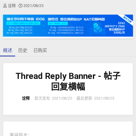
作
创
诠释
2021/08/25
者
建
日
期
概述
历史
已购买
Thread Reply Banner - 帖子
回复横幅
诠释
首次发布:
2021/08/25
最后更新:
2021/08/25
兼容版本