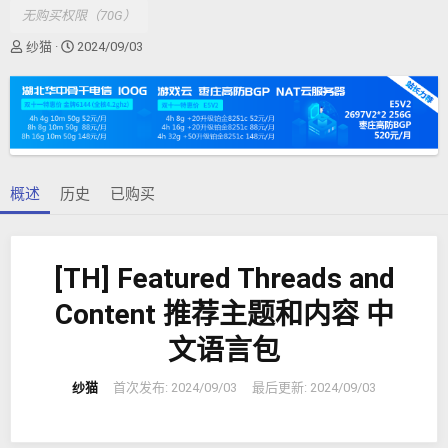
无购买权限（70G）
作
创
纱猫
2024/09/03
者
建
日
期
概述
历史
已购买
[TH] Featured Threads and
Content 推荐主题和内容 中
文语言包
纱猫
首次发布:
2024/09/03
最后更新:
2024/09/03