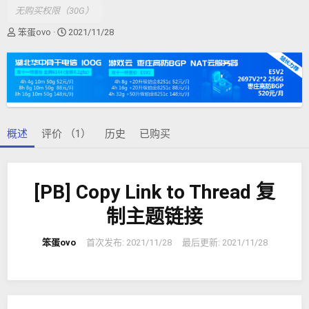
无购买权限（30G）
作
创
笨蛋ovo
2021/11/28
者
建
日
期
概述
评价 （1）
历史
已购买
[PB] Copy Link to Thread 复
制主题链接
笨蛋ovo
首次发布:
2021/11/28
最后更新:
2021/11/28