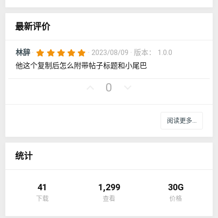
馈
：
最新评价
5
林辞
2023/08/09
版本： 1.0.0
.
他这个复制后怎么附带帖子标题和小尾巴
0
0
星
好
否
0
评
决
票
阅读更多...
统计
41
1,299
30G
下载
查看
价格