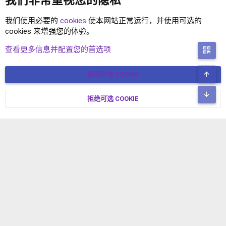
我们非常重视您的隐私
我们使用必要的
cookies
使本网站正常运行，并使用可选的
cookies 来增强您的体验。
XENFORO 2.2 插件
查看更多信息并配置您的首选项
二
顶
接受所有 COOKIE
COOKIES
简体中文
联系我们
条款和规则
隐私政策
帮助
主页
R
底
S
拒绝可选 COOKIE
XENFORO V2.3.8
© COPYRIGHT 2017-2026 XENFORO中文社区 版权所有 冀ICP备
S
17024429号-2 本站由
绯想云
驱动