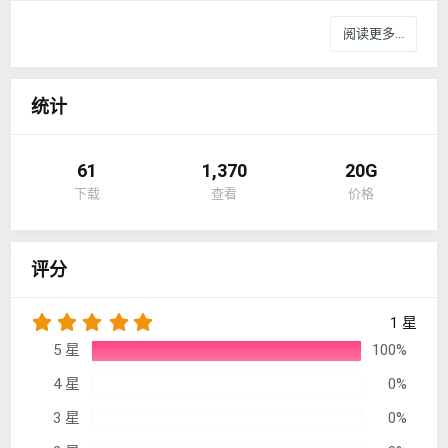
票
阅读更多...
统计
61
1,370
20G
下载
查看
价格
评分
5
1 星
.
5 星
100%
0
0
4 星
0%
星
3 星
0%