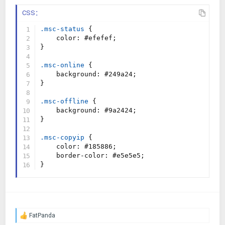
CSS：
.msc-status
{
color
:
 #efefef
;
}
.msc-online
{
background
:
 #249a24
;
}
.msc-offline
{
background
:
 #9a2424
;
}
.msc-copyip
{
color
:
 #185886
;
border-color
:
 #e5e5e5
;
}
FatPanda
反