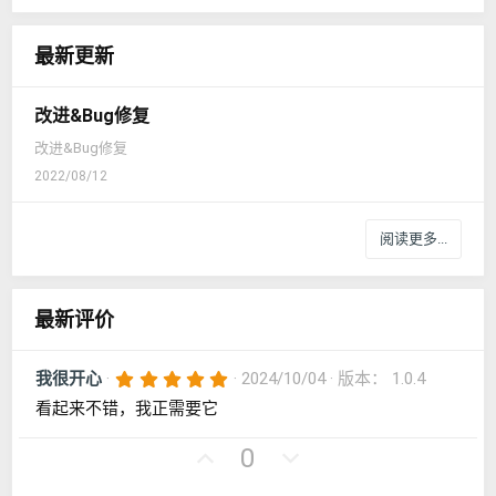
馈
：
最新更新
改进&Bug修复
改进&Bug修复
2022/08/12
阅读更多...
最新评价
5
我很开心
2024/10/04
版本： 1.0.4
.
看起来不错，我正需要它
0
0
星
好
否
0
评
决