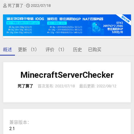
作
创
死了算了
2022/07/18
者
建
日
期
概述
更新 （1）
评价 （1）
历史
已购买
MinecraftServerChecker
死了算了
首次发布:
2022/07/18
最后更新:
2022/08/12
兼容版本
2.1