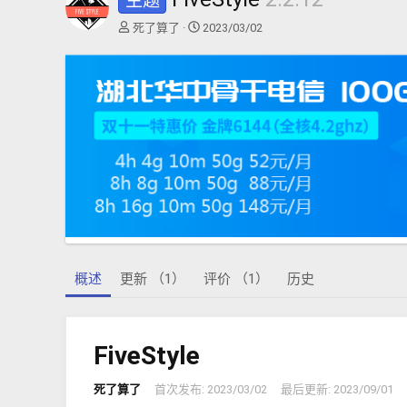
主题
作
创
死了算了
2023/03/02
者
建
日
期
概述
更新 （1）
评价 （1）
历史
FiveStyle
死了算了
首次发布:
2023/03/02
最后更新:
2023/09/01