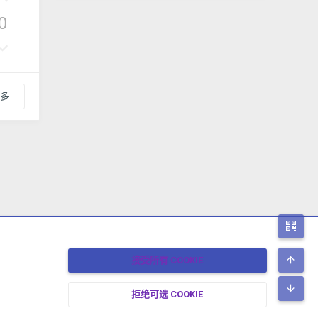
评
0
否
决
票
...
二
顶
接受所有 COOKIE
底
拒绝可选 COOKIE
17-2026 XENFORO中文社区 版权所有 冀ICP备17024429号-2 本站由
绯想云
驱动