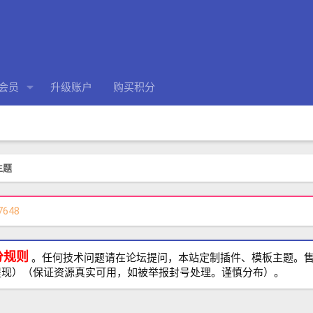
会员
升级账户
购买积分
 主题
7648
分规则
。任何技术问题请在论坛提问，本站定制插件、模板主题。售前、
提现）（保证资源真实可用，如被举报封号处理。谨慎分布）。