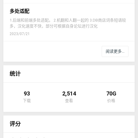
多处适配
1.后端和前端多处适配。 2.机翻和人翻一起的 3.DB商店词条短语较
多，汉化速度不快，部分可根据自身论坛进行汉化
2023/07/21
阅读更多...
统计
93
2,514
70G
下载
查看
价格
评分