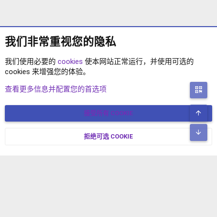
我们非常重视您的隐私
我们使用必要的
cookies
使本网站正常运行，并使用可选的
cookies 来增强您的体验。
XF2语言包
查看更多信息并配置您的首选项
二
顶
接受所有 COOKIE
COOKIES
简体中文
联系我们
条款和规则
隐私政策
帮助
主页
R
底
S
拒绝可选 COOKIE
XENFORO V2.3.8
© COPYRIGHT 2017-2026 XENFORO中文社区 版权所有 冀ICP备
S
17024429号-2 本站由
绯想云
驱动