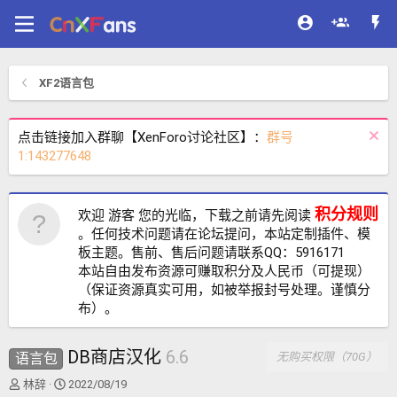
XF2语言包
点击链接加入群聊【XenForo讨论社区】：
群号
1:143277648
积分规则
欢迎 游客 您的光临，下载之前请先阅读
。任何技术问题请在论坛提问，本站定制插件、模
板主题。售前、售后问题请联系QQ：5916171
本站自由发布资源可赚取积分及人民币（可提现）
（保证资源真实可用，如被举报封号处理。谨慎分
布）。
DB商店汉化
6.6
语言包
无购买权限（70G）
作
创
林辞
2022/08/19