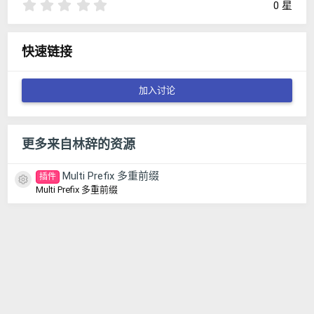
0
0 星
.
0
0
快速链接
星
加入讨论
更多来自林辞的资源
Multi Prefix 多重前缀
插件
资源图标
Multi Prefix 多重前缀