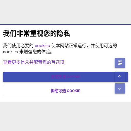
我们非常重视您的隐私
我们使用必要的
cookies
使本网站正常运行，并使用可选的
cookies 来增强您的体验。
付费资源
查看更多信息并配置您的首选项
二
顶
接受所有 COOKIE
COOKIES
简体中文
联系我们
条款和规则
隐私政策
帮助
主页
R
底
S
拒绝可选 COOKIE
XENFORO V2.3.8
© COPYRIGHT 2017-2026 XENFORO中文社区 版权所有 冀ICP备
S
17024429号-2 本站由
绯想云
驱动