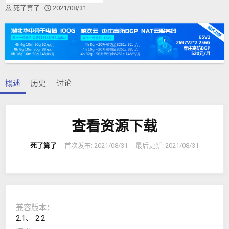
作
创
死了算了
2021/08/31
者
建
日
期
概述
历史
讨论
查看资源下载
死了算了
首次发布:
2021/08/31
最后更新:
2021/08/31
兼容版本
2.1
2.2