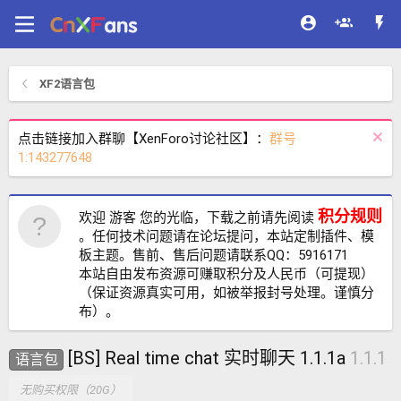
XF2语言包
点击链接加入群聊【XenForo讨论社区】：
群号
1:143277648
积分规则
欢迎 游客 您的光临，下载之前请先阅读
。任何技术问题请在论坛提问，本站定制插件、模
板主题。售前、售后问题请联系QQ：5916171
本站自由发布资源可赚取积分及人民币（可提现）
（保证资源真实可用，如被举报封号处理。谨慎分
布）。
[BS] Real time chat 实时聊天 1.1.1a
1.1.1
语言包
无购买权限（20G）