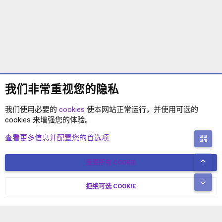
我们非常重视您的隐私
我们使用必要的
cookies
使本网站正常运行，并使用可选的
cookies 来增强您的体验。
XENFORO 2.2 插件
查看更多信息并配置您的首选项
二
顶
接受所有 COOKIE
COOKIES
简体中文
联系我们
条款和规则
隐私政策
帮助
主页
R
底
S
拒绝可选 COOKIE
XENFORO V2.3.8
© COPYRIGHT 2017-2026 XENFORO中文社区 版权所有 冀ICP备
S
17024429号-2 本站由
绯想云
驱动