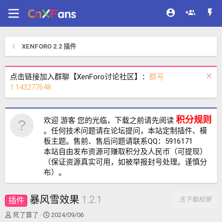
XENFORO 2.2 插件
点击链接加入群聊【XenForo讨论社区】：
群号
1:143277648
积分规则
欢迎 游客 您的光临，下载之前请先阅读
。任何技术问题请在论坛提问，本站定制插件、模
板主题。售前、售后问题请联系QQ：5916171
本站自由发布资源可赚取积分及人民币（可提现）
（保证资源真实可用，如被举报封号处理。谨慎分
布）。
暴风雪效果
1.2.1
插件
无下载权限
作
创
死了算了
2024/09/06