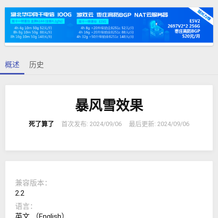
者
建
日
期
概述
历史
暴风雪效果
死了算了
首次发布:
2024/09/06
最后更新:
2024/09/06
兼容版本
2.2
语言
英文 （English）