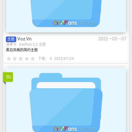
Voz.Vn
2022－03－07
主题
洛寒兮
Xenforo 2.2 主题
黑白风格的简约主题
0
下载
4
2022/07/24
.
0
0
星
5G
hat2 简体中文语言包
202108