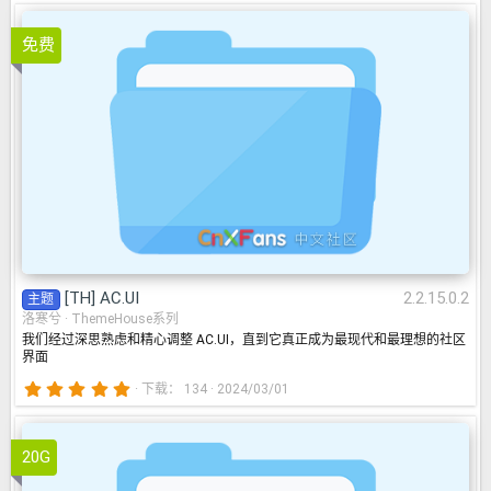
0
0
[TH] AC.UI
2.2.15.0.2
星
免费
[TH] AC.UI
2.2.15.0.2
主题
洛寒兮
ThemeHouse系列
我们经过深思熟虑和精心调整 AC.UI，直到它真正成为最现代和最理想的社区
界面
5
下载
134
2024/03/01
.
0
0
nected Account Provide
星
20G