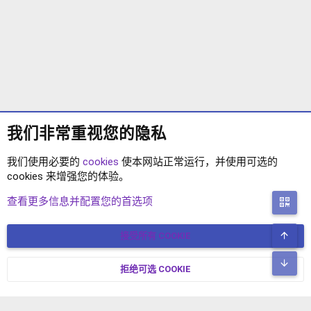
我们非常重视您的隐私
我们使用必要的
cookies
使本网站正常运行，并使用可选的
cookies 来增强您的体验。
下载中心
查看更多信息并配置您的首选项
二
顶
接受所有 COOKIE
COOKIES
简体中文
联系我们
条款和规则
隐私政策
帮助
主页
R
底
S
拒绝可选 COOKIE
XENFORO V2.3.8
© COPYRIGHT 2017-2026 XENFORO中文社区 版权所有 冀ICP备
S
17024429号-2 本站由
绯想云
驱动