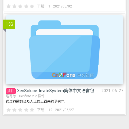
0
下载
1
2021/08/02
.
0
0
uce-InviteSystem简体中文
星
15G
06-27
XenSoluce-InviteSystem简体中文语言包
2021-06-27
插件
洛寒兮
Xenforo 2.2 插件
通过谷歌翻译及人工修正得来的语言包
0
下载
19
2021/06/27
.
0
0
星