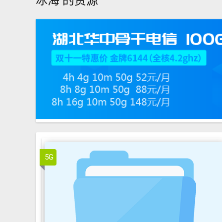
冰海 的资源
网页顶端的站务工具条塞到
5G
1.0.0