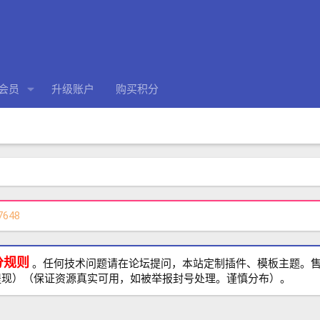
会员
升级账户
购买积分
7648
分规则
。任何技术问题请在论坛提问，本站定制插件、模板主题。售前、
提现）（保证资源真实可用，如被举报封号处理。谨慎分布）。