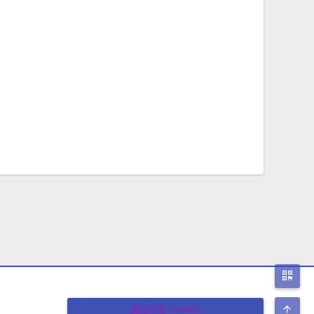
二
顶
接受所有 COOKIE