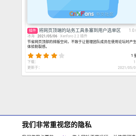
将网页顶端的站务工具条塞到用户选单区
1.0.
插件
冰海
2021/05/06
Xenforo 2.2 插件
节省网页顶部的排版空间，不致于让管理团队成员在使用论坛时产
体验割裂感。
4
1 
.
下载
1
0
更新于
2021/05/0
0
星
我们非常重视您的隐私