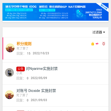
过滤器
锁
推
全
积分规则
定
荐
局
死了算了
回复
2022/10/23
15
主
置
题
顶
对Nyarime实施封禁
公告
小关
回复
2022/05/09
0
对账号 Dioxide 实施封禁
死了算了
回复
2021/09/03
0