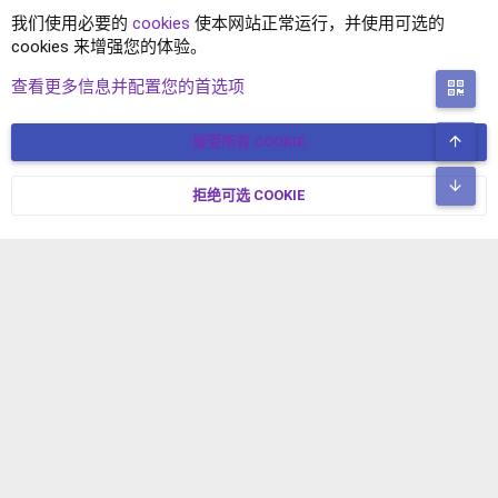
我们使用必要的
cookies
使本网站正常运行，并使用可选的
cookies 来增强您的体验。
论坛事务
查看更多信息并配置您的首选项
二
顶
接受所有 COOKIE
COOKIES
简体中文
联系我们
条款和规则
隐私政策
帮助
主页
R
底
S
拒绝可选 COOKIE
XENFORO V2.3.8
© COPYRIGHT 2017-2026 XENFORO中文社区 版权所有 冀ICP备
S
17024429号-2 本站由
绯想云
驱动